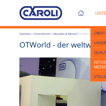
UNT
ÜBER 
Startseite
>
Unternehmen
>
Aktuelles & Messen
>
OTWorld - der weltwe
OTWorld - der weltweit 
UNSER
QUALI
AKTUE
MESS
STELL