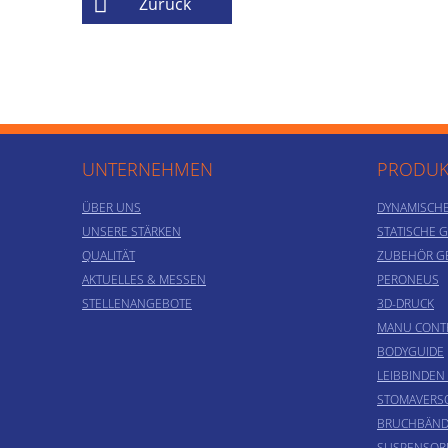
Zurück
UNTERNEHMEN
PRODUK
ÜBER UNS
DYNAMISCH
UNSERE STÄRKEN
STATISCHE 
QUALITÄT
ZUBEHÖR G
AKTUELLES & MESSEN
PERONEUS
STELLENANGEBOTE
3D-DRUCK
MANU CONT
BODYGUIDE
LEIBBINDEN
STOMAVER
BRUCHBÄND
SUSPENSOR