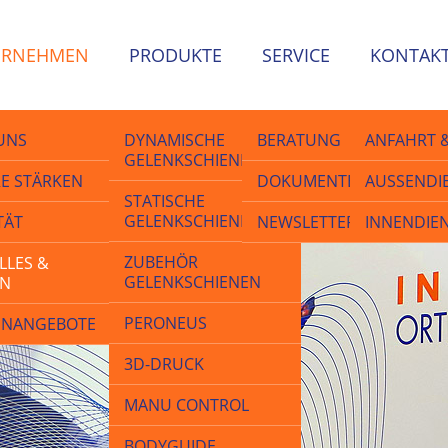
ERNEHMEN
PRODUKTE
SERVICE
KONTAK
UNS
DYNAMISCHE
BERATUNG
ANFAHRT 
it führende Branchentreff
GELENKSCHIENEN
führende Branchentreff
E STÄRKEN
DOKUMENTE
AUSSENDIE
STATISCHE
GELENKSCHIENEN
TÄT
NEWSLETTER
INNENDIE
ZUBEHÖR
LLES &
GELENKSCHIENEN
EN
PERONEUS
ENANGEBOTE
3D-DRUCK
MANU CONTROL
BODYGUIDE