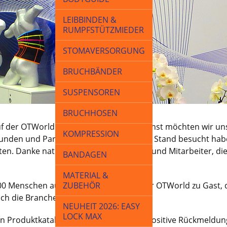
LEIBBINDEN &
RUMPFSTÜTZMIEDER
STOMAVERSORGUNG
BRUCHBÄNDER
SUSPENSOREN
BRUCHHOSEN
 der OTWorld in Leipzig präsent. Zunächst möchten wir uns 
KOMPRESSION
Kunden und Partner, die uns an unserem Stand besucht hab
ten. Danke natürlich auch an alle Helfer und Mitarbeiter, 
BANDAGEN
MATERIAL &
00 Menschen aus fast 90 Ländern auf der OTWorld zu Gast, 
ZUBEHÖR
sich die Branche hinbewegt.
NEUHEIT 2026: EASY
LOCK MAX
 Produktkataloge haben wir sehr viel positive Rückmeldun