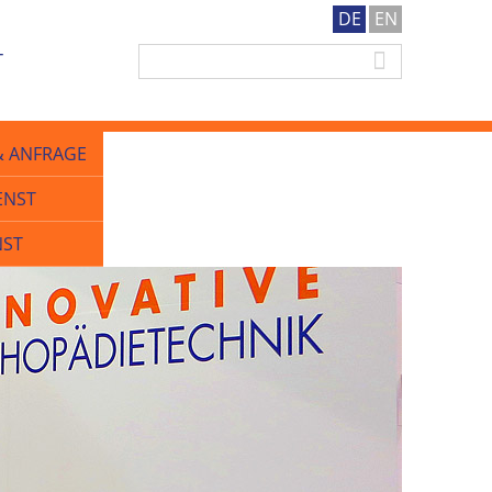
DE
EN
T
& ANFRAGE
NST
NST