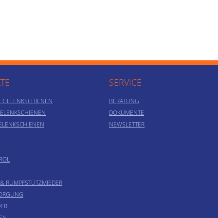
TE
SERVICE
E GELENKSCHIENEN
BERATUNG
GELENKSCHIENEN
DOKUMENTE
ELENKSCHIENEN
NEWSLETTER
ROL
 & RUMPFSTÜTZMIEDER
SORGUNG
ER
EN