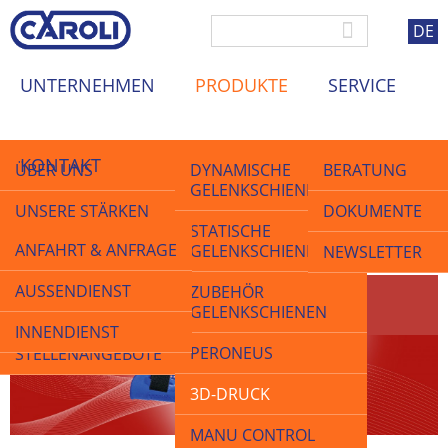
DE
UNTERNEHMEN
PRODUKTE
SERVICE
KONTAKT
ÜBER UNS
DYNAMISCHE
BERATUNG
GELENKSCHIENEN
UNSERE STÄRKEN
DOKUMENTE
STATISCHE
ANFAHRT & ANFRAGE
GELENKSCHIENEN
QUALITÄT
NEWSLETTER
Startseite
>
Produkte
>
3D-Druck
AUSSENDIENST
ZUBEHÖR
AKTUELLES &
3D-Druck
GELENKSCHIENEN
MESSEN
INNENDIENST
PERONEUS
STELLENANGEBOTE
3D-DRUCK
MANU CONTROL