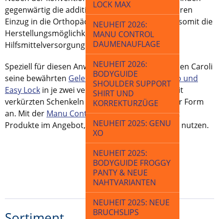
LOCK MAX
gegenwärtig die additiv gedruckten Orthesen ihren
Einzug in die Orthopädietechnik und erweitern somit die
NEUHEIT 2026:
Herstellungsmöglichkeiten einer individuellen
MANU CONTROL
DAUMENAUFLAGE
Hilfsmittelversorgung.
NEUHEIT 2026:
Speziell für diesen Anwendungszweck bietet Ihnen Caroli
BODYGUIDE
seine bewährten
Gelenksysteme Dyna, Dyna Go und
SHOULDER SUPPORT
Easy Lock
in je zwei verschiedenen Varianten mit
SHIRT UND
verkürzten Schenkeln und 3D-Druck-optimierter Form
KORREKTURZÜGE
an. Mit der
Manu Control
haben wir auch selbst
NEUHEIT 2025: GENU
Produkte im Angebot, die die 3D-Druck-Technik nutzen.
XO
NEUHEIT 2025:
BODYGUIDE FROGGY
PANTY & NEUE
NAHTVARIANTEN
NEUHEIT 2025: NEUE
BRUCHSLIPS
Sortiment