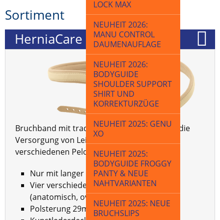
LOCK MAX
Sortiment
NEUHEIT 2026:
MANU CONTROL
HerniaCare CLASSIC
DAUMENAUFLAGE
NEUHEIT 2026:
BODYGUIDE
SHOULDER SUPPORT
SHIRT UND
KORREKTURZÜGE
NEUHEIT 2025: GENU
Bruchband mit traditioneller Polsterung für die
XO
Versorgung von Leistenbrüchen mit
verschiedenen Pelottenformen.
NEUHEIT 2025:
BODYGUIDE FROGGY
PANTY & NEUE
Nur mit langer Feder lieferbar
NAHTVARIANTEN
Vier verschiedene Pelottenformen
(anatomisch, oval, dreieckig und skrotal)
NEUHEIT 2025: NEUE
Polsterung 29mm breit
BRUCHSLIPS