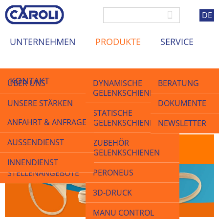
DE
UNTERNEHMEN
PRODUKTE
SERVICE
KONTAKT
ÜBER UNS
DYNAMISCHE
BERATUNG
GELENKSCHIENEN
UNSERE STÄRKEN
DOKUMENTE
STATISCHE
ANFAHRT & ANFRAGE
GELENKSCHIENEN
QUALITÄT
NEWSLETTER
Startseite
>
Produkte
>
Bruchbänder
AUSSENDIENST
ZUBEHÖR
AKTUELLES &
Bruchbänder
GELENKSCHIENEN
MESSEN
INNENDIENST
PERONEUS
STELLENANGEBOTE
3D-DRUCK
MANU CONTROL