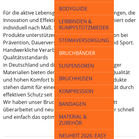
BODYGUIDE
Für die aktive Lebensgestaltung bieten wir Lösungen, die
Innovation und Effektivität vereinen - konfektioniert oder
LEIBBINDEN &
individuell nach Maß. Unsere
RUMPFSTÜTZMIEDER
Produkte unterstützen durch ideale Kompression bei
STOMAVERSORGUNG
Prävention, Dauerversorgung,
Rehabilitation und Sport.
Handwerkliche Verarbeitung nach hohen
BRUCHBÄNDER
Qualitätsstandards
in Deutschland und die Kombination hochwertiger
SUSPENSOREN
Materialien bieten dem Patienten erstklassige Qualität
BRUCHHOSEN
und hohen Komfort beim Gebrauch. Caroli-Produkte
stehen damit für einen Gewinn an Lebensqualität durch
KOMPRESSION
effektiven Schutz seit 1849.
Wir haben unser Bruchbandprogramm komplett
BANDAGEN
überarbeitet und neu gestaltet, damit Sie immer schnell
MATERIAL &
und einfach das optimale Produkt finden.
ZUBEHÖR
NEUHEIT 2026: EASY