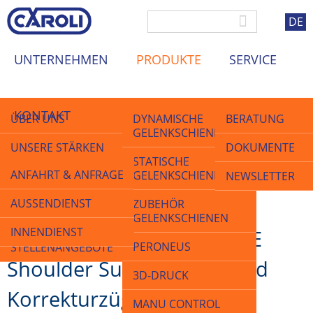
DE
UNTERNEHMEN
PRODUKTE
SERVICE
KONTAKT
ÜBER UNS
DYNAMISCHE
BERATUNG
GELENKSCHIENEN
UNSERE STÄRKEN
DOKUMENTE
STATISCHE
ANFAHRT & ANFRAGE
GELENKSCHIENEN
QUALITÄT
NEWSLETTER
Startseite
>
Produkte
>
Neuheit 2026: BODYGUIDE Shoulder Support Shirt und
AUSSENDIENST
ZUBEHÖR
AKTUELLES &
Korrekturzüge
GELENKSCHIENEN
MESSEN
INNENDIENST
Neuheit 2026: BODYGUIDE
PERONEUS
STELLENANGEBOTE
Shoulder Support Shirt und
3D-DRUCK
Korrekturzüge
MANU CONTROL