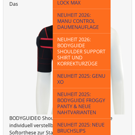
LOCK MAX
Das
NEUHEIT 2026:
MANU CONTROL
DAUMENAUFLAGE
NEUHEIT 2026:
BODYGUIDE
SHOULDER SUPPORT
SHIRT UND
KORREKTURZÜGE
NEUHEIT 2025: GENU
XO
NEUHEIT 2025:
BODYGUIDE FROGGY
PANTY & NEUE
NAHTVARIANTEN
BODYGUIDE© Shoulder Support Shirt ist eine
NEUHEIT 2025: NEUE
individuell verstellbare maßgeschneiderte
BRUCHSLIPS
Softorthese zur Stabilisierung/Sicherung des