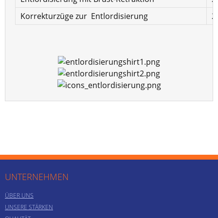
Korrekturzüge zur Entlordisierung
2
UNTERNEHMEN
ÜBER UNS
UNSERE STÄRKEN