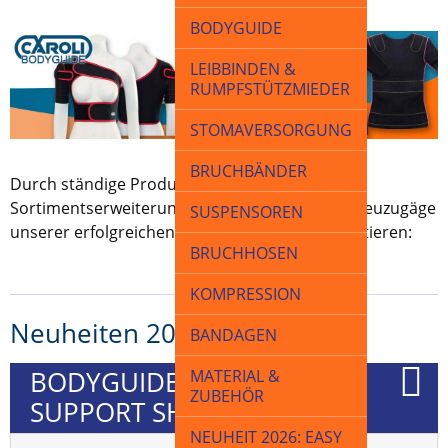
BODYGUIDE
LEIBBINDEN &
RUMPFSTÜTZMIEDER
STOMAVERSORGUNG
BRUCHBÄNDER
Durch ständige Produktpflege und
Sortimentserweiterung können wir Ihnen die Neuzugäge
SUSPENSOREN
unserer erfolgreichen Bodyguide-Reihe präsentieren:
BRUCHHOSEN
KOMPRESSION
Neuheiten 2026
BANDAGEN
MATERIAL &
BODYGUIDE© SHOULDER
ZUBEHÖR
SUPPORT SHIRT
NEUHEIT 2026: EASY