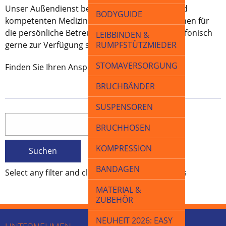
Unser Außendienst besteht aus erfahrenen und
BODYGUIDE
kompetenten Medizinprodukteberatern, die Ihnen für
die persönliche Betreuung vor Ort als auch telefonisch
LEIBBINDEN &
gerne zur Verfügung stehen.
RUMPFSTÜTZMIEDER
STOMAVERSORGUNG
Finden Sie Ihren Ansprechpartner.
BRUCHBÄNDER
SUSPENSOREN
BRUCHHOSEN
KOMPRESSION
BANDAGEN
Select any filter and click on Apply to see results
MATERIAL &
ZUBEHÖR
NEUHEIT 2026: EASY