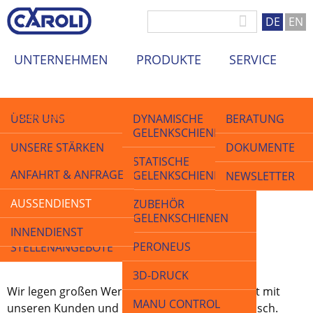
DE
EN
UNTERNEHMEN
PRODUKTE
SERVICE
KONTAKT
ÜBER UNS
DYNAMISCHE
BERATUNG
GELENKSCHIENEN
UNSERE STÄRKEN
DOKUMENTE
STATISCHE
ANFAHRT & ANFRAGE
GELENKSCHIENEN
QUALITÄT
NEWSLETTER
Startseite
>
Kontakt
>
Außendienst
Außendienst
AUSSENDIENST
ZUBEHÖR
AKTUELLES &
GELENKSCHIENEN
MESSEN
INNENDIENST
PERONEUS
STELLENANGEBOTE
3D-DRUCK
Wir legen großen Wert auf den direkten Kontakt mit
MANU CONTROL
unseren Kunden und den regelmäßigen Austausch.