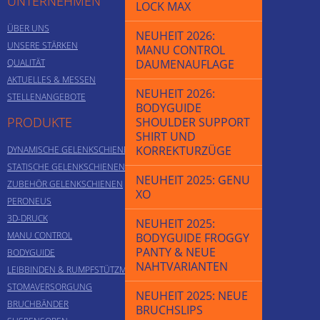
UNTERNEHMEN
LOCK MAX
ÜBER UNS
NEUHEIT 2026:
UNSERE STÄRKEN
MANU CONTROL
QUALITÄT
DAUMENAUFLAGE
AKTUELLES & MESSEN
NEUHEIT 2026:
STELLENANGEBOTE
BODYGUIDE
PRODUKTE
SHOULDER SUPPORT
SHIRT UND
KORREKTURZÜGE
DYNAMISCHE GELENKSCHIENEN
STATISCHE GELENKSCHIENEN
NEUHEIT 2025: GENU
ZUBEHÖR GELENKSCHIENEN
XO
PERONEUS
3D-DRUCK
NEUHEIT 2025:
MANU CONTROL
BODYGUIDE FROGGY
PANTY & NEUE
BODYGUIDE
NAHTVARIANTEN
LEIBBINDEN & RUMPFSTÜTZMIEDER
STOMAVERSORGUNG
NEUHEIT 2025: NEUE
BRUCHBÄNDER
BRUCHSLIPS