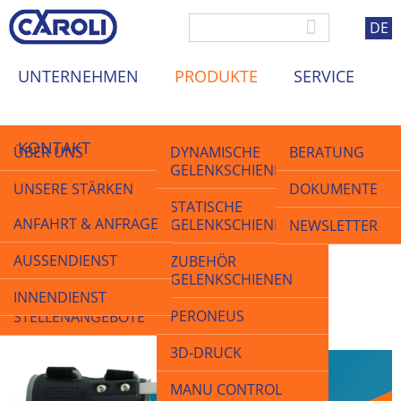
DE
UNTERNEHMEN
PRODUKTE
SERVICE
KONTAKT
ÜBER UNS
DYNAMISCHE
BERATUNG
GELENKSCHIENEN
UNSERE STÄRKEN
DOKUMENTE
STATISCHE
ANFAHRT & ANFRAGE
GELENKSCHIENEN
QUALITÄT
NEWSLETTER
Startseite
>
Produkte
>
Neuheit 2026: MANU CONTROL Daumenauflage
Neuheit 2026: MANU
AUSSENDIENST
ZUBEHÖR
AKTUELLES &
GELENKSCHIENEN
MESSEN
CONTROL Daumenauflage
INNENDIENST
PERONEUS
STELLENANGEBOTE
3D-DRUCK
MANU CONTROL