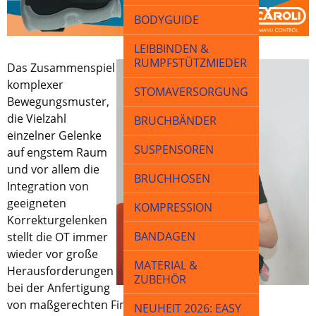
BODYGUIDE
LEIBBINDEN &
RUMPFSTÜTZMIEDER
Das Zusammenspiel
komplexer
STOMAVERSORGUNG
Bewegungsmuster,
die Vielzahl
BRUCHBÄNDER
einzelner Gelenke
SUSPENSOREN
auf engstem Raum
und vor allem die
BRUCHHOSEN
Integration von
geeigneten
KOMPRESSION
Korrekturgelenken
BANDAGEN
stellt die OT immer
wieder vor große
MATERIAL &
Herausforderungen
ZUBEHÖR
bei der Anfertigung
von maßgerechten Finger-Handorthesen.
NEUHEIT 2026: EASY