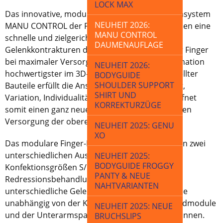
LOCK MAX
Das innovative, modulare Finger-Handorthesensystem
NEUHEIT 2026:
MANU CONTROL der Firma Caroli garantiert Ihnen eine
MANU CONTROL
schnelle und zielgerichtete Versorgung von
DAUMENAUFLAGE
Gelenkkontrakturen des Handgelenkes und der Finger
bei maximaler Versorgungsqualität. Die Kombination
NEUHEIT 2026:
hochwertigster im 3D-Druckverfahren hergestellter
BODYGUIDE
SHOULDER SUPPORT
Bauteile erfüllt die Ansprüche an Anpassbarkeit,
SHIRT UND
Variation, Individualität und Passform und eröffnet
KORREKTURZÜGE
somit einen ganz neuen Weg bei der orthetischen
Versorgung der oberen Extremität.
NEUHEIT 2025: GENU
XO
Das modulare Finger-Handorthesensystem ist in zwei
unterschiedlichen Ausführungen in den
NEUHEIT 2025:
BODYGUIDE FROGGY
Konfektionsgrößen S/M/L erhältlich. Für die
PANTY & NEUE
Redressionsbehandlung stehen Ihnen drei
NAHTVARIANTEN
unterschiedliche Gelenksysteme zur Auswahl die
unabhängig von der Konfektionsgröße der Handmodule
NEUHEIT 2025: NEUE
und der Unterarmspange eingesetzt werden können.
BRUCHSLIPS