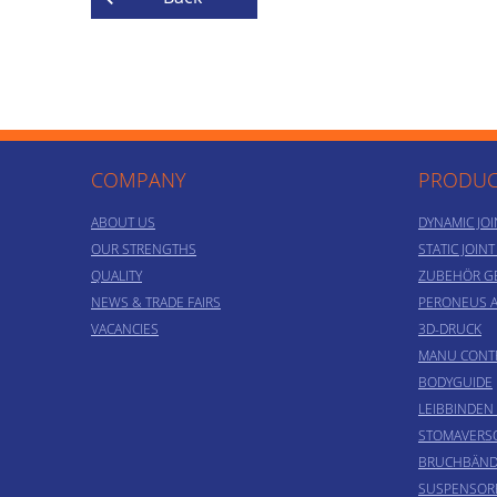
COMPANY
PRODUC
ABOUT US
DYNAMIC JOI
OUR STRENGTHS
STATIC JOIN
QUALITY
ZUBEHÖR G
NEWS & TRADE FAIRS
PERONEUS 
VACANCIES
3D-DRUCK
MANU CONT
BODYGUIDE
LEIBBINDEN
STOMAVER
BRUCHBÄND
SUSPENSOR