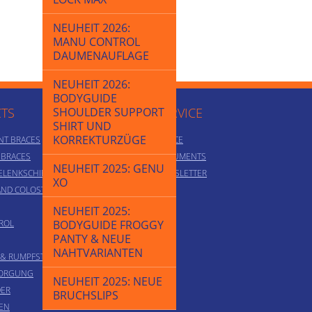
NEUHEIT 2026:
MANU CONTROL
DAUMENAUFLAGE
NEUHEIT 2026:
BODYGUIDE
TS
SHOULDER SUPPORT
SERVICE
SHIRT UND
KORREKTURZÜGE
NT BRACES
ADVICE
T BRACES
DOCUMENTS
NEUHEIT 2025: GENU
ELENKSCHIENEN
NEWSLETTER
XO
AND COLOSTOMY
NEUHEIT 2025:
ROL
BODYGUIDE FROGGY
PANTY & NEUE
NAHTVARIANTEN
 & RUMPFSTÜTZMIEDER
SORGUNG
NEUHEIT 2025: NEUE
ER
BRUCHSLIPS
EN