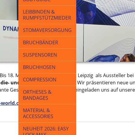
LEIBBINDEN &
RUMPFSTÜTZMIEDER
STOMAVERSORGUNG
BRUCHBÄNDER
SUSPENSOREN
BRUCHHOSEN
Bis 18. Mai 2018 sind wir wieder in Leipzig als Aussteller be
COMPRESSION
die- und Rehatechnik
vertreten. Wir präsentieren neue u
ante Gespräche. Sie sind herzlich eingeladen uns auf unse
ORTHESES &
BANDAGES
-world.com
MATERIAL &
ACCESSORIES
NEUHEIT 2026: EASY
LOCK MAX