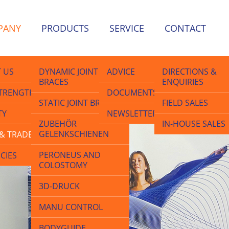
PANY
PRODUCTS
SERVICE
CONTACT
 US
DYNAMIC JOINT
ADVICE
DIRECTIONS &
BRACES
ENQUIRIES
TRENGTHS
DOCUMENTS
STATIC JOINT BRACES
FIELD SALES
TY
NEWSLETTER
ZUBEHÖR
IN-HOUSE SALES
GELENKSCHIENEN
& TRADE FAIRS
PERONEUS AND
CIES
COLOSTOMY
3D-DRUCK
MANU CONTROL
BODYGUIDE