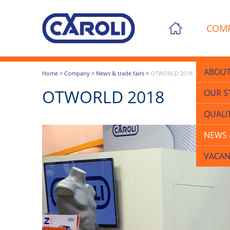
COM
ABOUT
Home
>
Company
>
News & trade fairs
>
OTWORLD 2018
OTWORLD 2018
OUR S
QUALI
NEWS 
VACAN