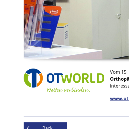
Vom 15. 
Orthopä
interess
www.ot
Back