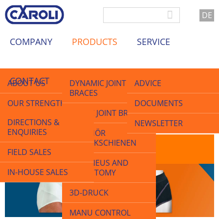
DE
COMPANY
PRODUCTS
SERVICE
CONTACT
ABOUT US
DYNAMIC JOINT
ADVICE
BRACES
OUR STRENGTHS
DOCUMENTS
STATIC JOINT BRACES
DIRECTIONS &
QUALITY
NEWSLETTER
Home
>
Products
>
Bruchhosen
ENQUIRIES
ZUBEHÖR
GELENKSCHIENEN
NEWS & TRADE FAIRS
Bruchhosen
FIELD SALES
PERONEUS AND
VACANCIES
IN-HOUSE SALES
COLOSTOMY
3D-DRUCK
MANU CONTROL