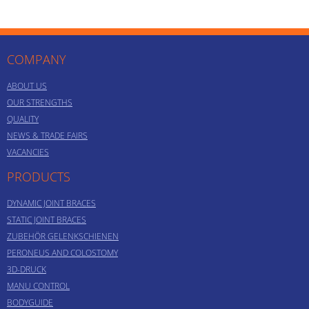
COMPANY
ABOUT US
OUR STRENGTHS
QUALITY
NEWS & TRADE FAIRS
VACANCIES
PRODUCTS
DYNAMIC JOINT BRACES
STATIC JOINT BRACES
ZUBEHÖR GELENKSCHIENEN
PERONEUS AND COLOSTOMY
3D-DRUCK
MANU CONTROL
BODYGUIDE