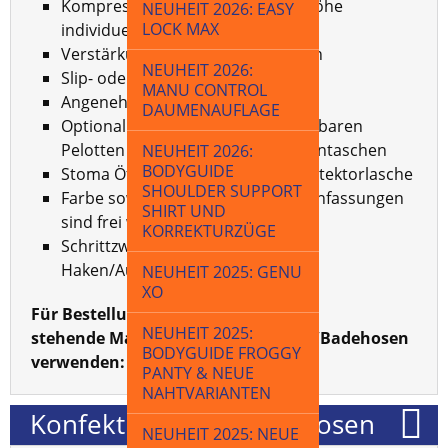
Kompressionsstärke und Taillenhöhe
NEUHEIT 2026: EASY
LOCK MAX
individuell wählbar
Verstärkung in Teilbereich möglich
NEUHEIT 2026:
Slip- oder Pantyform
MANU CONTROL
Angenehmer Tragekomfort
DAUMENAUFLAGE
Optional mit Eingriff, herausnehmbaren
Pelotten zum Kletten oder Pelottentaschen
NEUHEIT 2026:
BODYGUIDE
Stoma Öffnung mit oder ohne Protektorlasche
SHOULDER SUPPORT
Farbe sowie Kontrastnähte und Einfassungen
SHIRT UND
sind frei wählbar
KORREKTURZÜGE
Schrittzwickel mit Klett-oder
Haken/Augenverschluss.
NEUHEIT 2025: GENU
XO
Für Bestellungen bitte das unten
NEUHEIT 2025:
stehende Maßblatt für Bruchhosen/Badehosen
BODYGUIDE FROGGY
verwenden:
PANTY & NEUE
NAHTVARIANTEN
Konfektionierte Bruchhosen
NEUHEIT 2025: NEUE